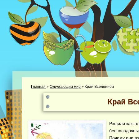
Главная
»
Окружающий мир
»
Край Вселенной
Край Вс
Решили как-т
беспосадочный
Почему они вз