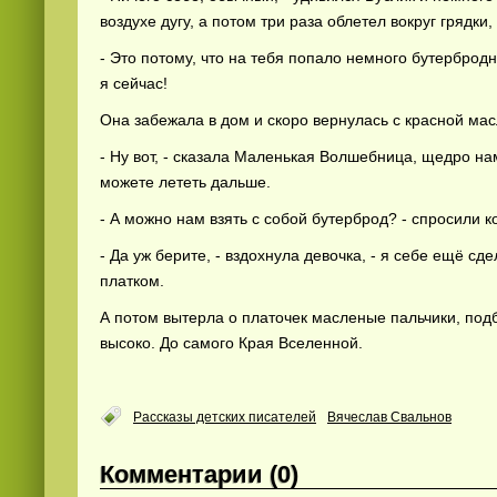
воздухе дугу, а потом три раза облетел вокруг грядки,
- Это потому, что на тебя попало немного бутерброд
я сейчас!
Она забежала в дом и скоро вернулась с красной мас
- Ну вот, - сказала Маленькая Волшебница, щедро н
можете лететь дальше.
Смотреть видео
hd
онлайн
- А можно нам взять с собой бутерброд? - спросили 
- Да уж берите, - вздохнула девочка, - я себе ещё с
платком.
А потом вытерла о платочек масленые пальчики, подб
высоко. До самого Края Вселенной.
Рассказы детских писателей
Вячеслав Свальнов
Комментарии (0)