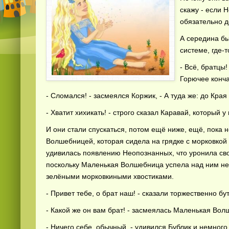
скажу - если 
обязательно д
А середина бы
системе, где-
- Всё, братцы
Горючее конча
- Сломался! - засмеялся Коржик, - А туда же: до Кра
- Хватит хихикать! - строго сказал Каравай, который у
И они стали спускаться, потом ещё ниже, ещё, пока
Волшебницей, которая сидела на грядке с морковкой 
удивилась появлению Неопознанных, что уронила сво
поскольку Маленькая Волшебница успела над ним нем
зелёными морковкиными хвостиками.
- Привет тебе, о брат наш! - сказали торжественно б
- Какой же он вам брат! - засмеялась Маленькая Вол
- Ничего себе, обычный, - удивился Бублик и немного