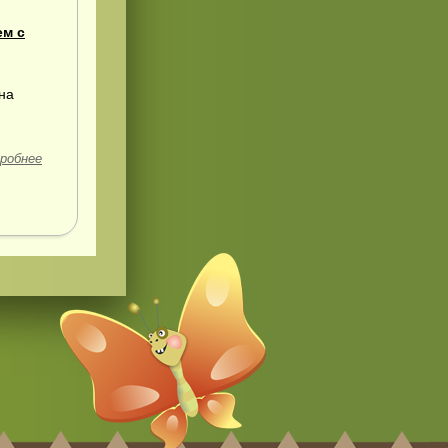
ем с
на
робнее