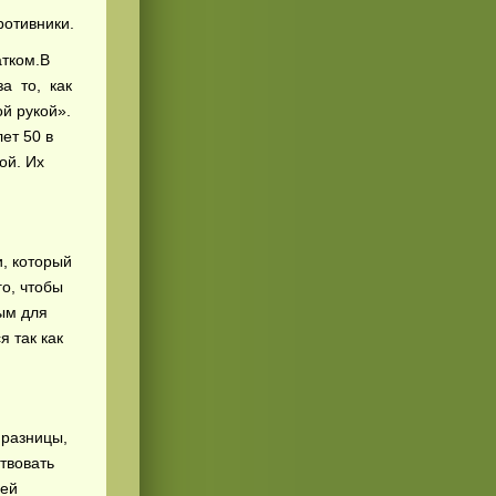
ротивники.
атком.В
за то, как
ой рукой».
ет 50 в
ой. Их
, который
го, чтобы
ным для
 так как
 разницы,
ствовать
дей