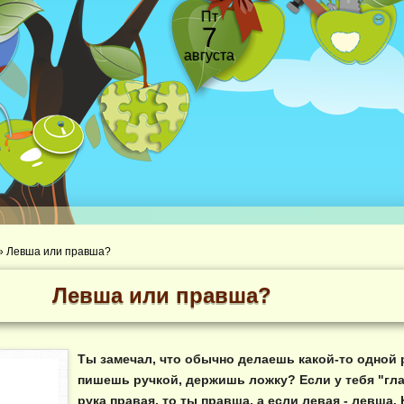
Пт
7
августа
»
Левша или правша?
Левша или правша?
Ты замечал, что обычно делаешь какой-то одной 
пишешь ручкой, держишь ложку? Если у тебя "гл
рука правая, то ты правша, а если левая - левша. 