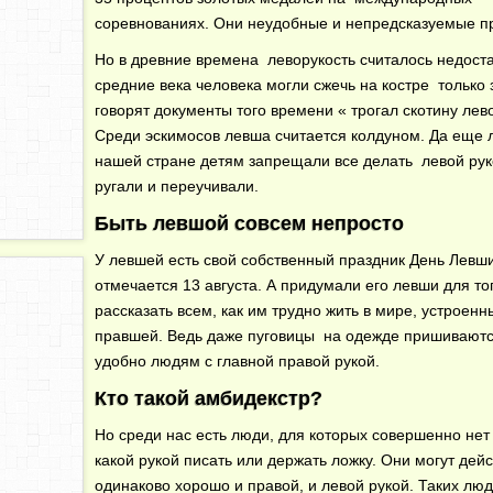
соревнованиях. Они неудобные и непредсказуемые п
Но в древние времена леворукость считалось недост
средние века человека могли сжечь на костре только 
говорят документы того времени « трогал скотину лев
Среди эскимосов левша считается колдуном. Да еще л
нашей стране детям запрещали все делать левой рук
ругали и переучивали.
Быть левшой совсем непросто
У левшей есть свой собственный праздник День Левши
отмечается 13 августа. А придумали его левши для то
рассказать всем, как им трудно жить в мире, устроен
правшей. Ведь даже пуговицы на одежде пришиваются
удобно людям с главной правой рукой.
Кто такой амбидекстр?
Но среди нас есть люди, для которых совершенно нет
какой рукой писать или держать ложку. Они могут дей
одинаково хорошо и правой, и левой рукой. Таких лю