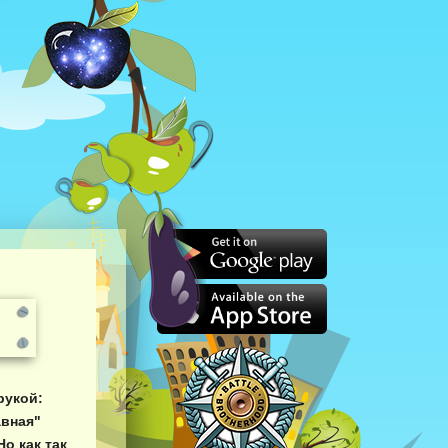
рукой:
авная"
Но как так