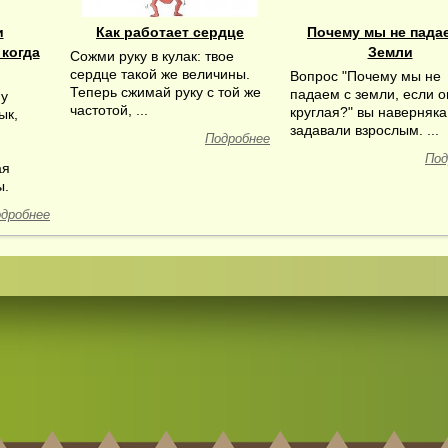
и
Как работает сердце
Почему мы не пада
когда
Земли
Сожми руку в кулак: твое
сердце такой же величины.
Вопрос "Почему мы не
Теперь сжимай руку с той же
падаем с земли, если о
му
частотой, ...
круглая?" вы наверняка
ык,
задавали взрослым. ...
Подробнее
Под
ая
ы.
дробнее