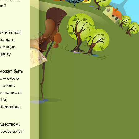
ши?
й и левой
ие дает
 эмоции,
цвету.
 может быть
о – около
о очень
ес написал
.Ты,
 Леонардо
уществом.
завоевывают