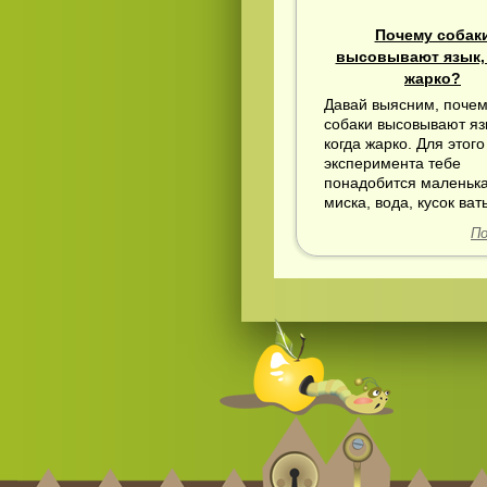
Почему собак
высовывают язык, 
жарко?
Давай выясним, поче
собаки высовывают яз
когда жарко. Для этого
эксперимента тебе
понадобится маленьк
миска, вода, кусок ват
По