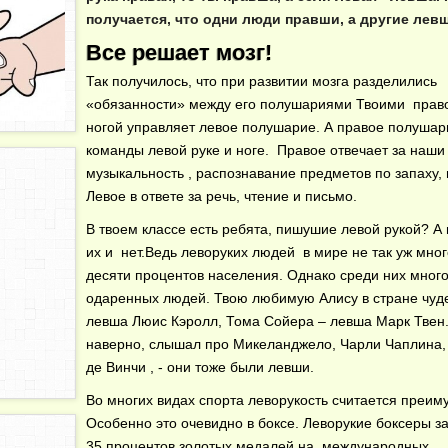
получается, что одни люди правши, а другие лев
Все решает мозг!
Так получилось, что при развитии мозга разделились
«обязанности» между его полушариями Твоими право
ногой управляет левое полушарие. А правое полушар
команды левой руке и ноге. Правое отвечает за наши
музыкальность , распознавание предметов по запаху, 
Левое в ответе за речь, чтение и письмо.
В твоем классе есть ребята, пишушие левой рукой? А
их и нет.Ведь леворуких людей в мире не так уж мног
десяти процентов населения. Однако среди них мног
одаренных людей. Твою любимую Алису в стране чуд
левша Люис Кэролл, Тома Сойера – левша Марк Твен
наверно, слышал про Микеланджело, Чарли Чаплина,
де Винчи , - они тоже были левши.
Во многих видах спорта леворукость считается преим
Особенно это очевидно в боксе. Леворукие боксеры 
35 процентов золотых медалей на международных