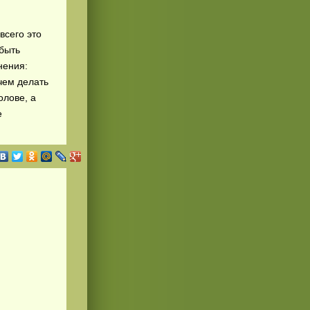
всего это
 быть
нения:
ичем делать
олове, а
е