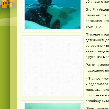
обняться с ни
Это Рик Андер
самку австрал
рассказал, чт
видит его.
"Я начал игра
детёнышем дли
осторожно к н
нежно гладить 
в руки, как ма
Рик занимаетс
подводного пл
- "На протяже
и подплывала 
малышка привы
проплываю мим
освобожу руки
"Большинство 