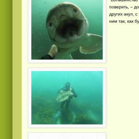
поверить, – д
других акул, 
ним так, как б
Смотреть
видео
онлайн