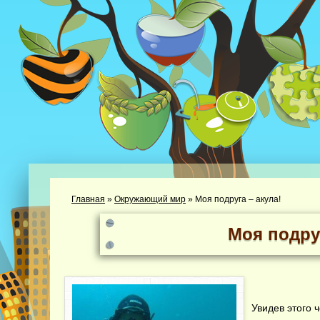
Главная
»
Окружающий мир
»
Моя подруга – акула!
Моя подруг
Увидев этого 