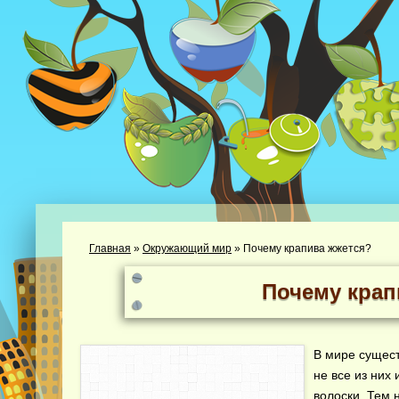
Главная
»
Окружающий мир
»
Почему крапива жжется?
Почему крап
В мире сущест
не все из них
волоски. Тем 