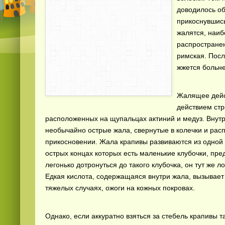
доводилось об
прикоснувшись
жалятся, наи
распростране
римская. Посл
жжется больне
Жалящее дейс
действием стр
расположенных на щупальцах актиний и медуз. Внутри
необычайно острые жала, свернутые в колечки и р
прикосновении. Жала крапивы развиваются из одной 
острых концах которых есть маленькие клубочки, пр
легонько дотронуться до такого клубочка, он тут же л
Едкая кислота, содержащаяся внутри жала, вызывает 
тяжелых случаях, ожоги на кожных покровах.
Однако, если аккуратно взяться за стебель крапивы т