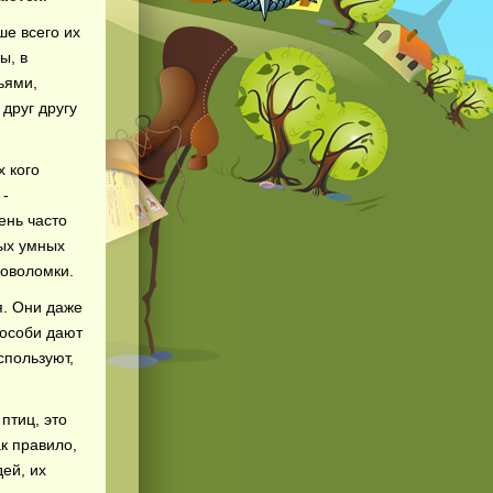
ше всего их
ы, в
ьями,
друг другу
х кого
 -
ень часто
мых умных
ловоломки.
я. Они даже
 особи дают
спользуют,
птиц, это
ак правило,
ей, их