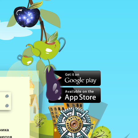
чика
шаются
.