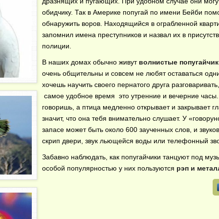
дразнящих и пугающих. При удобном случае они могу
обидчику. Так в Америке попугай по имени Бейби пом
обнаружить воров. Находящийся в ограбленной кварт
запомнил имена преступников и назвал их в присутст
полиции.
В наших домах обычно живут
волнистые попугайчик
очень общительны и совсем не любят оставаться одни
хочешь научить своего пернатого друга разговаривать,
самое удобное время это утренние и вечерние часы.
говоришь, а птица медленно открывает и закрывает гл
значит, что она тебя внимательно слушает. У «говорун
запасе может быть около 600 заученных слов, и звуков,
скрип двери, звук льющейся воды или телефонный зв
Забавно наблюдать, как попугайчики танцуют под музы
особой популярностью у них пользуются
рэп и метал