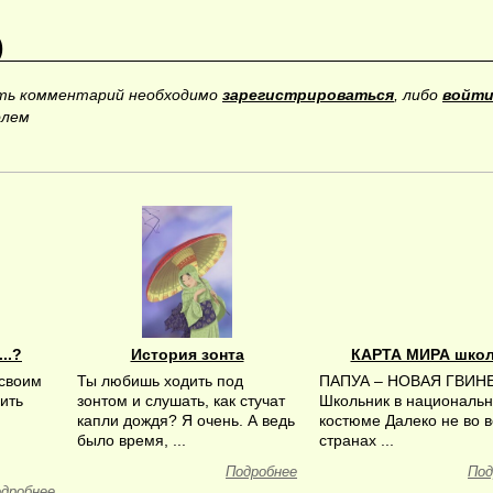
)
ить комментарий необходимо
зарегистрироваться
, либо
войти
олем
..?
История зонта
КАРТА МИРА шко
 своим
Ты любишь ходить под
ПАПУА – НОВАЯ ГВИН
ить
зонтом и слушать, как стучат
Школьник в националь
капли дождя? Я очень. А ведь
костюме Далеко не во в
было время, ...
странах ...
Подробнее
Под
дробнее