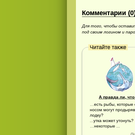
Комментарии (0
Для того, чтобы остав
под своим логином и пар
Читайте также
А правда ли, что.
…есть рыбы, которые
носом могут продыряв
лодку?
...утка может утонуть?
…некоторые ...
По