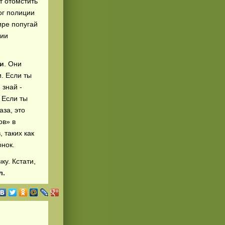
т отомстить
ог полиции
ире попугай
вии
и
. Они
. Если ты
 знай -
 Если ты
аза, это
ов» в
 таких как
онок.
ку. Кстати,
л.