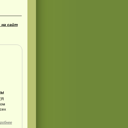
 на сайт
лы
ЕЯ
ном
сех
робнее