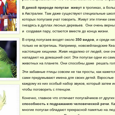
В дикой природе попугаи живут
в тропиках, а боль
в Австралии. Там даже существуют специальные школ
которых попугаев учат говорить. Живут эти птички сем
гнездясь в дуплах лесных деревьев. Они очень верны 
и создавая пару, остаются вместе до конца жизни.
В отряд попугаев входят около
350 видов
, и среди ни
только не встретишь. Например, новозейландские Кеа
настоящие хищники. Живя недалеко от людей, они оч
нападают на домашний скот. Эти попугаи одни из са
животных на планете. Они способны даже решать го
Эти забавные птицы совсем не так просты, как кажетс
сами придумывают имена для своих детей. Взрослые
каждому из них особый набор звуков, который затем и
чтобы поговорить с птенцом.
Конечно, главное что отличает попугайчиков от других 
способность к подражанию человеческой речи
. К
многие попугаи обладают прекрасной памятью на люд