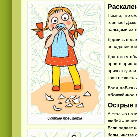
Раскале
Помни, что ск
горячие! Даже
пальцами их т
Держись пода
попадании в 
Видео
скачать
на телефон бесплатно
Для того чтоб
просто припод
прихватку или
края не касал
Если всё-так
обожжённое 
Острые 
А сколько на 
Острые предметы
любой «ниндз
Если падает н
большинстве с