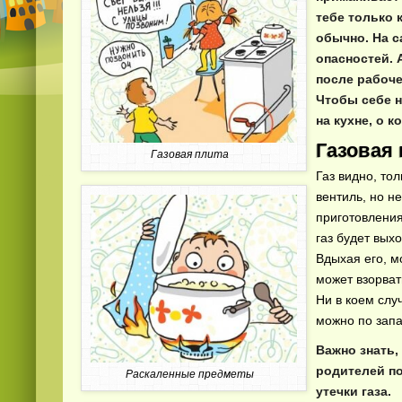
тебе только 
обычно. На с
опасностей. 
после рабоче
Чтобы себе н
на кухне, о к
Газовая 
Газовая плита
Газ видно, то
вентиль, но н
приготовления
газ будет вых
Вдыхая его, м
может взорват
Ни в коем случ
можно по запа
Важно знать,
родителей по
Раскаленные предметы
утечки газа.