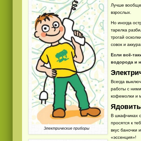
Лучше вообще 
взрослых.
Но иногда ост
тарелка разби
трогай осколк
совок и аккур
Если всё-так
водорода и 
Электри
Всегда выключ
работы с ними
кофемолки и м
Ядовиты
В шкафчиках с
просятся к те
Электрические приборы
вкус баночки и
«эссенция»!