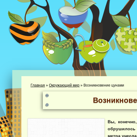
Главная
»
Окружающий мир
»
Возникновение цунами
Возникнове
Вы, конечно,
обрушилось 
метра унесла