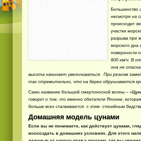
Большинство ц
несмотря на с
происходит з
участки морск
разрыва при 
морского дна 
поверхности 
800 км/ч. В 
она не опасна
высота начинает увеличиваться. При резком заме
так стремительно, что на берег обрушивается гр
Само название большой смертоносной волны – «
Цун
говорит о том, что именно обитатели Японии, котора
больше всех сталкиваются с этим стихийным бедст
Домашняя модель цунами
Если вы не понимаете, как действует цунами, гл
воссоздать в домашних условиях. Для этого нале
ладонью от одного края к другому, так вы увидит