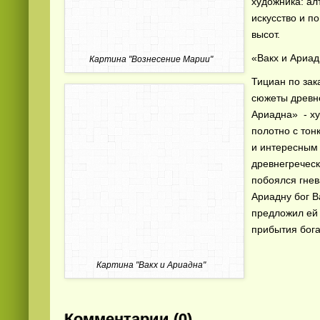
художника: а
искусство и п
высот.
«Вакх и Ариа
Картина "Вознесение Марии"
Тициан по зак
сюжеты древне
Ариадна» - ху
Смотреть
видео
онлайн
полотно с то
и интересным
древнегреческ
побоялся гнев
Ариадну бог В
предложил ей 
прибытия бога
Картина "Вакх и Ариадна"
Комментарии (0)