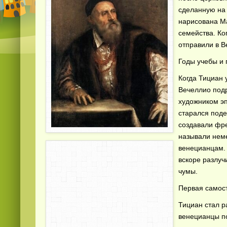
сделанную на
нарисована М
семейства. Ко
отправили в В
Годы учебы и 
Когда Тициан 
Вечеллио под
художником эп
старался поде
создавали фре
называли нем
венецианцам.
вскоре разлуч
чумы.
Первая самос
Тициан стал р
венецианцы п