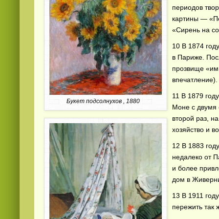
периодов твор
картины — «По
«Сирень на со
10 В 1874 год
в Париже. Пос
прозвище «им
впечатление).
11 В 1879 год
Букет подсолнухов , 1880
Моне с двумя 
второй раз, н
хозяйство и в
12 В 1883 год
недалеко от П
и более привле
дом в Живерн
13 В 1911 год
пережить так 