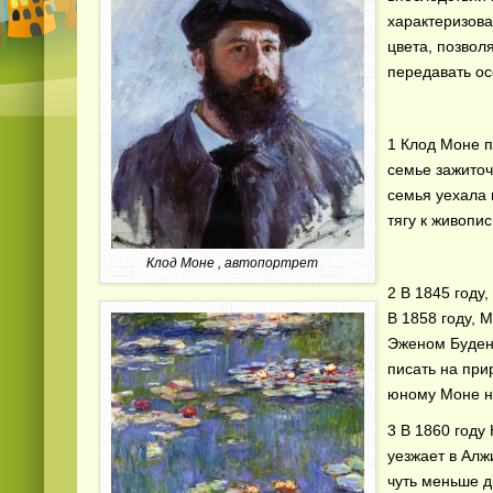
характеризов
цвета, позво
передавать ос
1 Клод Моне п
семье зажиточ
семья уехала 
тягу к живопи
Клод Моне , автопортрет
2 В 1845 году
В 1858 году, 
Эженом Буден
писать на при
юному Моне н
3 В 1860 году
уезжает в Алж
чуть меньше д