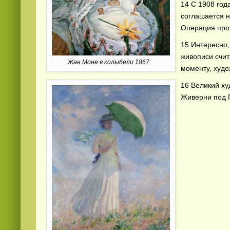
14 С 1908 год
соглашается н
Операция прох
15 Интересно,
живописи счит
Жан Моне в колыбели 1867
моменту, худо
16 Великий ху
Живерни под 