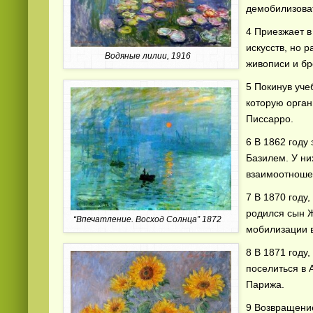
демобилизова
4 Приезжает в
искусств, но 
Водяные лилии, 1916
живописи и бр
5 Покинув уче
которую орган
Писсарро.
Смотреть видео
hd
онлайн
6 В 1862 году
Базилем. У н
взаимоотноше
7 В 1870 году
родился сын Ж
“Впечатление. Восход Солнца” 1872
мобилизации 
8 В 1871 году
поселиться в 
Парижа.
9 Возвращение