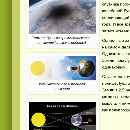
спутника прох
колебаний Лу
соединяющей З
года. И всё з
затмением мож
Тень от Луны во время солнечного
Солнечные зат
затмения (снимок с орбиты)
на самом деле
Однако так со
Земли, чем Лу
одинаковым.
Случается и л
полная Луна о
Зоны частичного и полного
затмения
Земли в 2,5 р
может совсем 
выше или ниж
как полупрозр