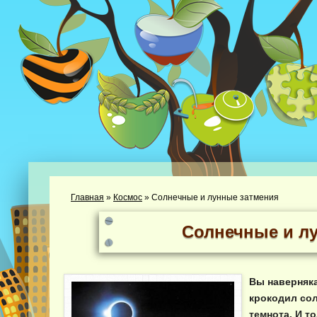
Главная
»
Космос
»
Солнечные и лунные затмения
Солнечные и л
Вы наверняка
крокодил сол
темнота. И т