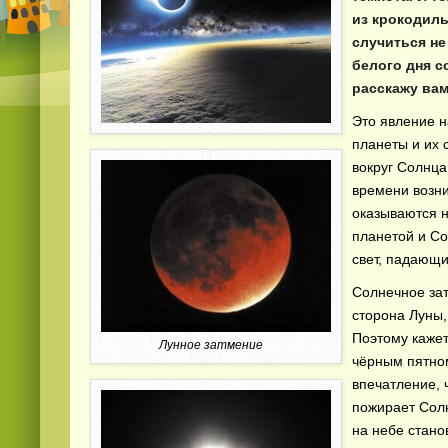
из крокодиль
случиться не
белого дня с
расскажу вам
Это явление н
планеты и их 
вокруг Солнца
времени возни
оказываются н
планетой и Со
свет, падающ
Солнечное зат
сторона Луны
Поэтому кажет
Лунное затмение
чёрным пятном
впечатление, 
пожирает Солн
на небе стано