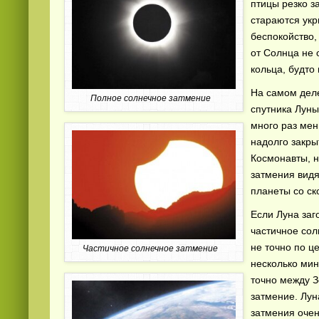
птицы резко з
стараются ук
беспокойство,
от Солнца не 
кольца, будто
На самом деле
Полное солнечное затмение
спутника Луны
Смотреть
русские
видео онлайн
много раз ме
надолго закры
Космонавты, н
затмения видя
планеты со ск
Если Луна заг
частичное сол
не точно по це
Частичное солнечное затмение
несколько мин
точно между З
затмение. Лун
затмения очен