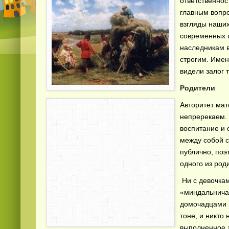
ответственнос
главным вопро
взгляды наших
современных п
наследникам в
строгим. Имен
видели залог т
Родители
Авторитет мат
непререкаем. 
воспитание и 
между собой с
публично, поэ
одного из род
Ни с девочкам
«миндальничат
домочадцами 
тоне, и никто 
выполненное з