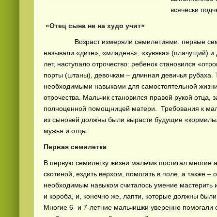
всячески подч
«Отец сына не на худо учит»
Возраст измеряли семилетиями: первые семь л
называли «дите», «младень», «кувяка» (плачущий) и
лет, наступало отрочество: ребенок становился «отр
порты (штаны), девочкам – длинная девичья рубаха. 
Смотреть
видео
онлайн
необходимыми навыками для самостоятельной жизни
отрочества. Мальчик становился правой рукой отца, з
полноценной помощницей матери. Требования к маль
из сыновей должны были вырасти будущие «кормильц
мужья и отцы.
Первая семилетка
В первую семилетку жизни мальчик постигал многие аз
скотиной, ездить верхом, помогать в поле, а также 
необходимым навыком считалось умение мастерить и
и короба, и, конечно же, лапти, которые должны бы
Многие 6- и 7-летние мальчишки уверенно помогали 