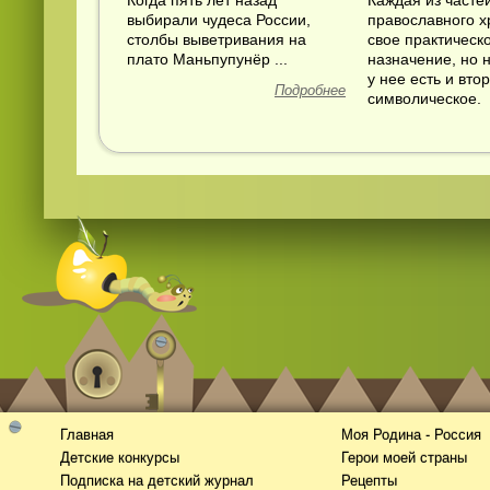
Когда пять лет назад
Каждая из часте
выбирали чудеса России,
православного 
столбы выветривания на
свое практическ
плато Маньпупунёр ...
назначение, но 
у нее есть и втор
Подробнее
символическое.
Главная
Моя Родина - Россия
Детские конкурсы
Герои моей страны
Подписка на детский журнал
Рецепты