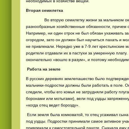
необходимых в хозяйстве вещей.
Вторая семилетка
Во вторую семилетку жизни за мальчиком оконч
разнообразные хозяйственные обязанности, причем 
Например, ни один отрок не был обязан ухаживать з
огородом, зато он должен был научиться пахать и мо
не привлекали. Нередко уже в 7-9 лет крестьянские
родители отдавали их в пастухи за умеренную плату. 
окончательно «вошло в разум», и поэтому необходимо 
Работа на земле
В русских деревнях землепашество было подтвержде
мальчики-подростки должны были работать в поле. О
следили, чтобы его комья не затрудняли работу плуг
боронами или мотыгами), вели под уздцы запряженну
«когда отец ведет борозду».
Если земля была комковатой, то отец усаживал сына 
под уздцы. Подростки принимали самое активное учас
привлекали к самостоятельной пахоте. Сначала ему 