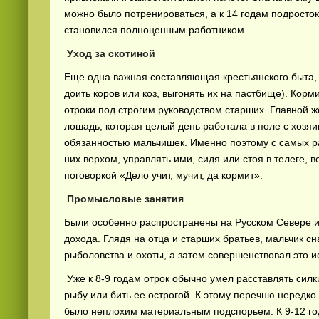
можно было потренироваться, а к 14 годам подросток
становился полноценным работником.
Уход за скотиной
Еще одна важная составляющая крестьянского быта,
доить коров или коз, выгонять их на пастбище). Корм
отроки под строгим руководством старших. Главной ж
лошадь, которая целый день работала в поле с хозя
обязанностью мальчишек. Именно поэтому с самых ра
них верхом, управлять ими, сидя или стоя в телеге, в
поговоркой «Дело учит, мучит, да кормит».
Промысловые занятия
Были особенно распространены на Русском Севере и
дохода. Глядя на отца и старших братьев, мальчик 
рыболовства и охоты, а затем совершенствовал это ис
Уже к 8-9 годам отрок обычно умел расставлять силки
рыбу или бить ее острогой. К этому перечню нередко 
было неплохим материальным подспорьем. К 9-12 год