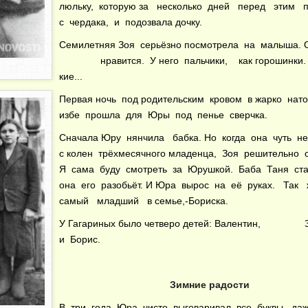
люльку, которую за несколько дней перед этим 
с чердака, и подозвала дочку.
Семилетняя Зоя серьёзно посмотрела на малыша. 
нравится. У него пальчики, как горошинки. М
кие...
Первая ночь под родительским кровом в жарко нат
избе прошла для Юры под пенье сверчка.
Сначала Юру нянчила бабка. Но когда она чуть не
с колен трёхмесячного младенца, Зоя решительно ск
Я сама буду смотреть за Юрушкой. Баба Таня ста
она его разобьёт. И Юра вырос на её руках. Так
самый младший в семье,-Бориска.
У Гагариных было четверо детей: Валентин, З
и Борис.
Зимние радости
В три года Юра чисто выговаривал все буквы, да