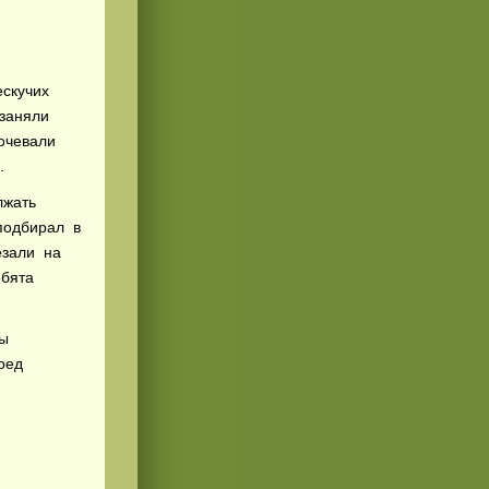
ескучих
 заняли
очевали
.
лжать
подбирал в
езали на
ебята
ны
ред