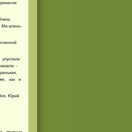
принесли
Очень
а-а­лень-
опленной
 упустила
азала: -
ренькая,
 же, как и
оя, Юрий
же трудную