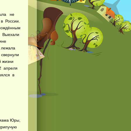
была не
 в России.
орождённым
и. Выехали
аине
г лежала
и свернули
й жизни
2 апреля
нялся в
мама Юры,
скрипучую