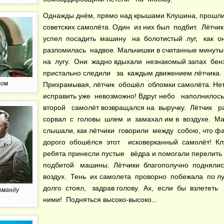
Однажды днём, прямо над крышами Клушина, прошл
советских самолёта. Один из них был подбит. Лётчи
успел посадить машину на болотистый луг, как 
разломилась надвое. Мальчишки в считанные минуты
на лугу. Они жадно вдыхали незнакомый запах бен
пристально следили за каждым движением лётчика.
том
Прихрамывая, лётчик обошёл обломки самолёта. Нет
исправить уже невозможно! Вдруг небо наполнилос
второй самолёт возвращался на выручку. Лётчик р
сорвал с головы шлем и замахал им в воздухе. М
слышали, как лётчики говорили между собою, что 
дорого обошёлся этот исковерканный самолёт! К
ребята принесли пустые вёдра и помогали перелить
подбитой машины. Лётчики благополучно подняли
воздух. Тень их самолета проворно побежала по л
долго стоял, задрав голову. Ах, если бы взлететь
оманду
ними! Подняться высоко-высоко...