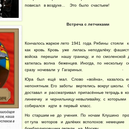
повисал в воздухе... Это было счастьем!
Встреча с летчиками
Кончалось жаркое лето 1941 года. Рябины стояли 
как кровь. Кровь уже лилась неподалёку: фашист
войска перешли нашу границу, и по смоленской
катилась волна беженцев. Иногда, по нескольку 
сразу ночевали у Гагариных. ·
Юра был ещё мал. Слово «война», казалось 
непонятным. Его заботы вертелись вокруг школы.
доставал и рассматривал припасённые тетрадь в к
линеечку и чернильницу невыливайку, с которыми
собирался идти в первый класс.
лагодаря
Но старшим не до учения. По ночам Клушино пр
ов, наша
спехов в
от гула моторов и далёких всполохов: немецкие
бомбардировщики летели на Москву.