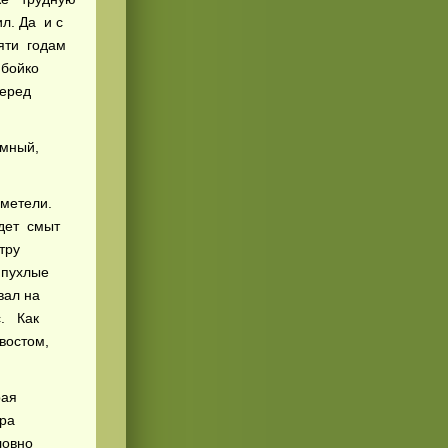
л. Да и с
пяти годам
 бойко
перед
 умный,
 метели.
удет смыт
етру
 пухлые
вал на
с. Как
востом,
рая
Юра
словно