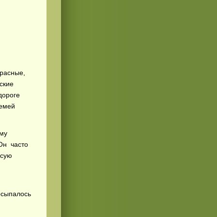
красные,
ские
 дороге
семей
ему
 Он часто
осую
осыпалось