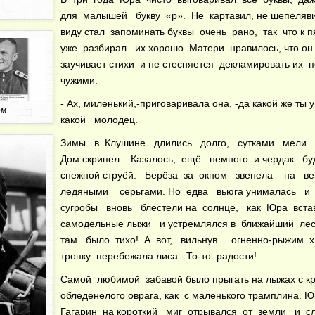
для малышей букву «р». Не картавил, не шепеляви
виду стал запоминать буквы очень рано, так что к 
уже разбирал их хорошо. Матери нравилось, что он
заучивает стихи и не стесняется декламировать их 
чужими.
- Ах, миленький,-приговаривала она, -да какой же ты
ом
какой молодец.
Зимы в Клушине длились долго, сутками мели
Дом скрипел. Казалось, ещё немного и чердак б
снежной струёй. Берёза за окном звенела на в
ледяными серьгами. Но едва вьюга унималась и
сугробы вновь блестели на солнце, как Юра вста
самодельные лыжи и устремлялся в ближайший ле
там было тихо! А вот, вильнув огненно-рыжим х
тропку перебежала лиса. То-то радости!
Самой любимой забавой было прыгать на лыжах с к
обледенелого оврага, как с маленького трамплина. 
Гагарин на короткий миг отрывался от земли и 