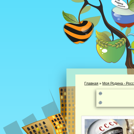
Главная
»
Моя Родина - Рос