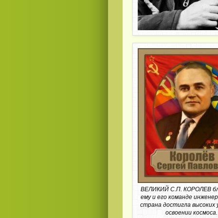
ВЕЛИКИЙ С.П. КОРОЛЕВ б
ему и его команде инженер
страна достигла высоких у
освоении космоса.