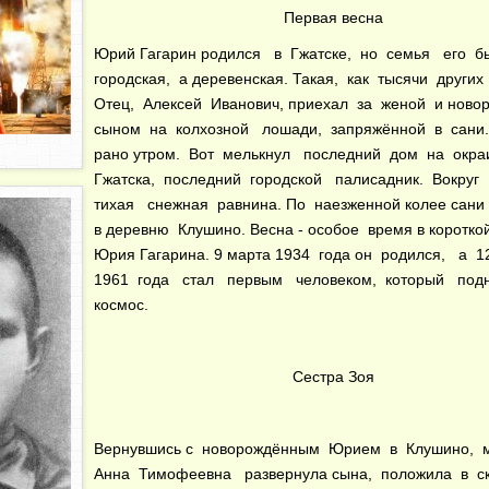
Первая весна
Юрий Гагарин родился в Гжатске, но семья его 
городская, а деревенская. Такая, как тысячи других
Отец, Алексей Иванович, приехал за женой и нов
сыном на колхозной лошади, запряжённой в сан
рано утром. Вот мелькнул последний дом на окр
Гжатска, последний городской палисадник. Вокру
тихая снежная равнина. По наезженной колее сан
в деревню Клушино. Весна - особое время в коротко
Юрия Гагарина. 9 марта 1934 года он родился, а 1
1961 года стал первым человеком, который под
космос.
Сестра Зоя
Вернувшись с новорождённым Юрием в Клушино, 
Анна Тимофеевна развернула сына, положила в 