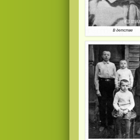
В детстве
Смотреть видео
hd
онлайн