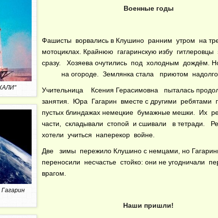
Военные годы
Фашисты ворвались в Клушино ранним утром на тр
мотоциклах. Крайнюю гагаринскую избу гитлеровцы
сразу. Хозяева очутились под холодным дождём. Н
на огороде. Землянка стала приютом надолго
ХАЛИ"
Учительница Ксения Герасимовна пыталась продо
занятия. Юра Гагарин вместе с другими ребятами 
пустых блиндажах немецкие бумажные мешки. Их р
части, складывали стопой и сшивали в тетради. Р
хотели учиться наперекор войне.
Две зимы пережило Клушино с немцами, но Гагари
переносили несчастье стойко: они не угодничали пе
врагом.
 Гагарин
Наши пришли!