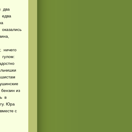
и два
к едва
она
 оказались
зина,
, ничего
ь гулом:
адостно
альчишки
фашистам
лушинские
 бензин из
сь в
угу. Юра
 вместе с