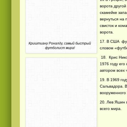
ворота другой
скамейке запа
вернуться на 
свисток и ком
ворота.
17. В США фут
Криштиану Роналду, самый быстрый
словом «футб
футболист мира!
18. Крис Нико
1976 году его
автором всех ч
19. В 1969 го
Сальвадора. В
вооруженного
20. Лев Яшин 
всего мира.