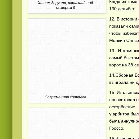
Когда их кома
Хишам Зеруали, игравший под
номером 0
130 децибел.
12. В истории
показали сами
чтобы избежат
Мелвин Силвес
13. Итальянс
самый быстрый
ворот на 38 се
14.Сборная Бо
выиграла ни о
15. Итальянск
Современная кричалка
посоветовал су
оскорбление –
у арбитра был
была аннулиро
Гроссо.
16 В Греции, 