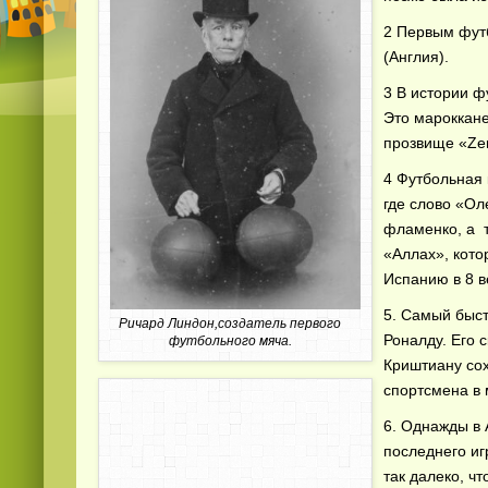
2 Первым фут
(Англия).
3 В истории ф
Это мароккан
прозвище «Zer
4 Футбольная 
где слово «Ол
фламенко, а 
«Аллах», кото
Испанию в 8 в
5. Самый быст
Ричард Линдон,создатель первого
Роналду. Его с
футбольного мяча.
Криштиану сох
спортсмена в 
6. Однажды в 
последнего иг
так далеко, чт