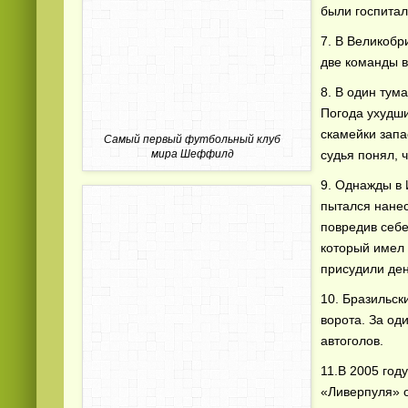
были госпита
7. В Великобр
две команды в
8. В один тум
Погода ухудши
скамейки запа
Самый первый футбольный клуб
судья понял, 
мира Шеффилд
Смотреть
видео
онлайн
9. Однажды в 
пытался нанес
повредив себе 
который имел 
присудили де
10. Бразильск
ворота. За од
автоголов.
11.В 2005 год
«Ливерпуля» о