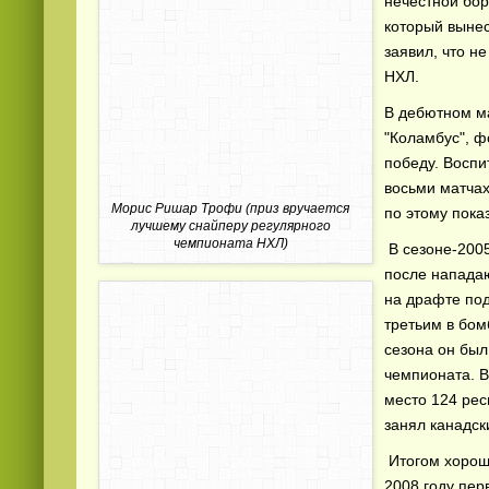
нечестной бор
который вынес
заявил, что н
НХЛ.
В дебютном ма
"Коламбус", ф
победу. Воспи
восьми матчах
Морис Ришар Трофи (приз вручается
по этому пока
лучшему снайперу регулярного
чемпионата НХЛ)
В сезоне-2005
после напада
на драфте под
третьим в бом
сезона он был
чемпионата. В
место 124 рес
занял канадск
Итогом хорош
2008 году пер