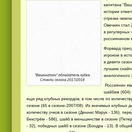
капитана "Ваш
истории отмет
отрезка чемпи
Овечкин стал 
в регулярных 
россиянином в
Форвард преод
игроком в ист
в девяти сезо
лучшим снайп
"Вашингтон" обладатель кубка
аналогичного 
Стэнли сезона 2017/2018
Россиянин яв
шайбам (604) 
еще ряд клубных рекордов, в том числе по количеств
сезоне (65 в сезоне-2007/08). Из значимых клубных 
количеству очков в сезоне (Деннис Марук - 136), пере
Бекстрём - 586), шайб в меньшинстве в сезоне (Петер
- 32), победных шайб в сезоне (Бондра - 13). В обще