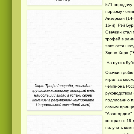
571 передачу.
первому чемпи
Айзерман (14-
16-й), Рэй Бур
Овечкин стал 
трофей в ранг
являются швед
Смотреть
русские
видео онлайн
Здено Хара ("Б
На пути к Куб
Овечкин дебют
играл за моск
Харт Трофи (награда, ежегодно
чемпиона Росс
вручаемая хоккеисту, который внёс
руководством 
наибольший вклад в успехи своей
подписанию п
команды в регулярном чемпионате
Национальной хоккейной лиги)
самым принци
"Авангардом".
контракт с 19
получить комп