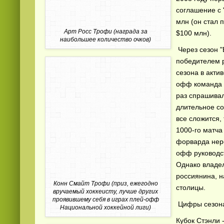
соглашение с 
млн (он стал
Арт Росс Трофи (награда за
$100 млн).
наибольшее количество очков)
Через сезон "
победителем р
сезона в актив
офф команда 
раз спрашивал
длительное со
все сложится, 
1000-го матча
форварда нере
офф руководст
Однако владел
россиянина, 
Конн Смайт Трофи (приз, ежегодно
столицы.
вручаемый хоккеисту, лучше других
проявившему себя в играх плей-офф
Цифры сезон
Национальной хоккейной лиги)
Кубок Стэнли 