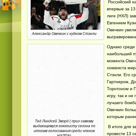
Российский н
впервые за 13
лиге (НХЛ) за
Евгением Куз
Овечкин увели
Александр Овечкин с кубком Стэнли
выгравированы
Однако среди 
наибольший пу
момента Овеч
хоккеиста мир
Стэнли. Его 
Гартнером, Д
Торнтоном и П
игру, так и н
лучшего бомба
Овечкин больш
которым ранее
Тед Линдсей Эворд ( приз самому
выдающемуся хоккеисту сезона по
В итоге для з
итогам голосования среди членов
провести 13 с
НХЛПА)