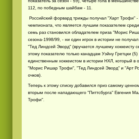
показатель за сезон - 59), четыре гола в меньшинстве
112, по победным шайбам - 11.
Российский форвард трижды получал "Харт Трофи" - 
чемпионата, что является лучшим показателем сред
семь раз становился обладателем приза "Морис Риша
сезона-1998/99, - ни один игрок в истории не получал
"Тед Линдсей Эворд" (вручается лучшему хоккеисту се
этому показателю только канадцам Уэйну Гретцки (5)
единственным хоккеистом в истории НХЛ, который в о
"Морис Ришар Трофи", "Тед Линдсей Эворд" и "Арт Р
очков).
Теперь к этому списку добавился приз самому ценно
вторым после нападающего "Питтсбурга" Евгения Ма
Трофи".