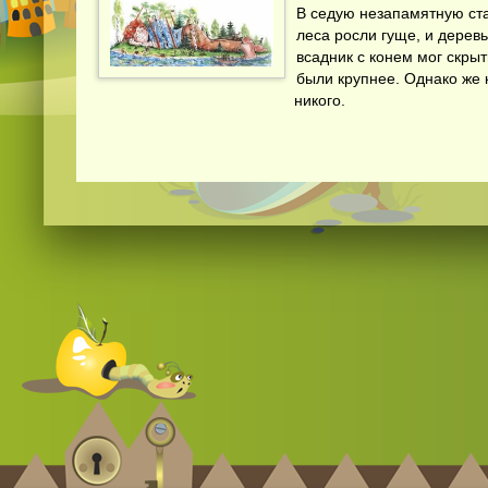
В седую незапамятную ста
леса росли гуще, и деревь
всадник с конем мог скрыт
были крупнее. Однако же 
никого.