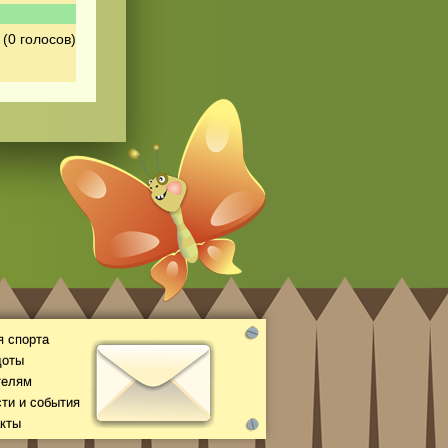
(0 голосов)
 спорта
доты
телям
ти и события
кты