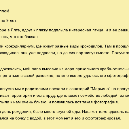
ппок!
не 9 лет.
ре в Ялте, вдруг к пляжу подплыла интересная птица, и я ее реши
ось, что это баклан.
й крокодиляриум, где живут разные виды крокодилов. Там в прошл
окодилов, они уже подросли, но до сих пор живут вместе. Получил
должались, мой папа выловил из моря прикольного краба-отшельн
спрятаться в своей раковине, но мне все же удалось его сфотограф
августа мы с родителями поехали в санаторий "Марьино" на прогул
ивая территория и есть пруд, где плавает семейство лебедей, их 
лыли к нам очень близко, и получилась вот такая фотография.
день рождения, было много вкусной еды. Наш кот тоже вдоволь н
ался на бочку с водой, в этот момент я его и сфотографировал.