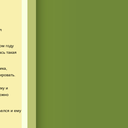
л
ом году
ась такая
ика,
ировать.
ку и
можно
аелся и ему