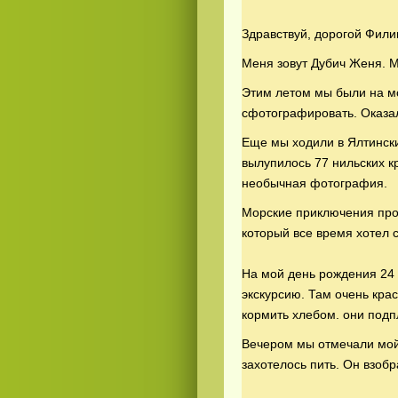
Здравствуй, дорогой Фили
Меня зовут Дубич Женя. М
Этим летом мы были на мо
сфотографировать. Оказал
Еще мы ходили в Ялтински
Смотреть видео
365
онлайн
вылупилось 77 нильских кр
необычная фотография.
Морские приключения про
который все время хотел 
На мой день рождения 24 
экскурсию. Там очень крас
кормить хлебом. они подп
Вечером мы отмечали мой 
захотелось пить. Он взобр