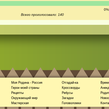
0% 
Всего проголосовало: 140
Моя Родина - Россия
Отгадай-ка
Время
Герои моей страны
Кроссворды
Анек
Рецепты
Ребусы
Роди
Окружающий мир
Загадки
Новос
Мастерская
Головоломки
Конта