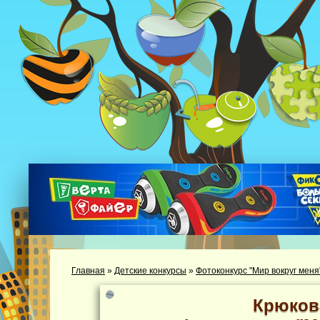
Главная
»
Детские конкурсы
»
Фотоконкурс "Мир вокруг меня
Крюков