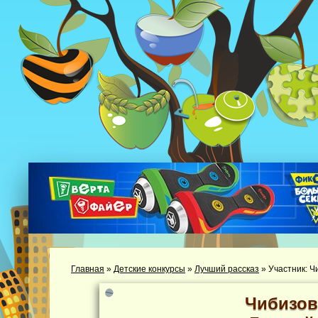
Главная
»
Детские конкурсы
»
Лучший рассказ
»
Участник: 
Чибизов