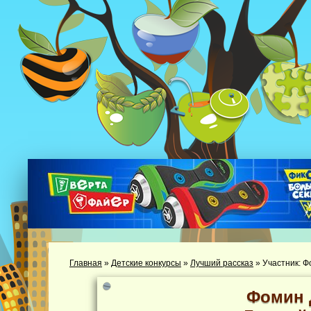
Главная
»
Детские конкурсы
»
Лучший рассказ
»
Участник: 
Фомин 