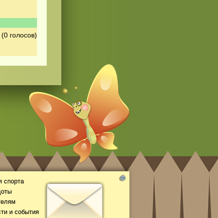
(0 голосов)
 спорта
доты
телям
ти и события