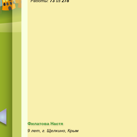
Работы:
73
из
278
Филатова Настя
9 лет, г. Щелкино, Крым