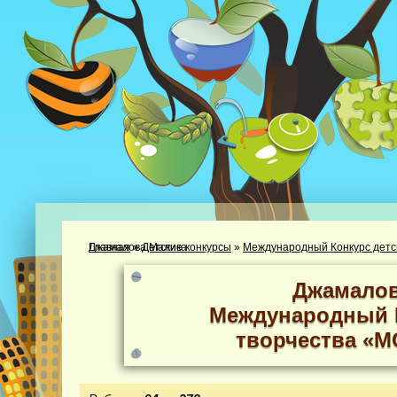
Главная
Участник: Джамалова Малика
»
Детские конкурсы
»
Международный Конкурс детс
Джамалов
Международный К
творчества «М