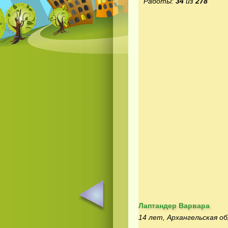
Работы:
34
из
278
Лаптандер Варвара
14 лет, Архангельская об