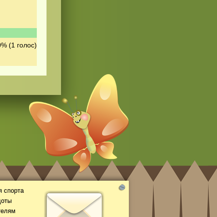
0% (1 голос)
 спорта
доты
телям