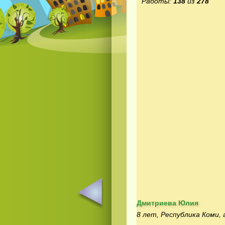
Работы:
138
из
278
Дмитриева Юлия
8 лет, Республика Коми, 