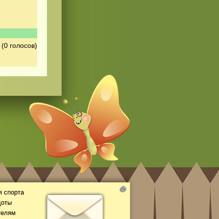
(0 голосов)
 спорта
доты
телям