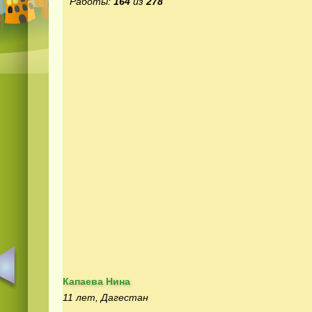
Работы:
164
из
278
Капаева Нина
11 лет, Дагестан