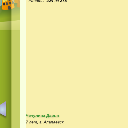
Работы:
224
из
278
Чечулина Дарья
7 лет, г. Алапаевск