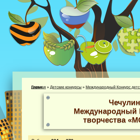
Главная
Участник: Чечулина Дарья
»
Детские конкурсы
»
Международный Конкурс детс
Чечулин
Международный К
творчества «М