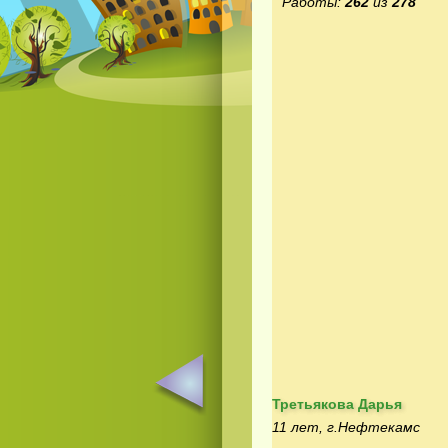
Работы:
262
из
278
Третьякова Дарья
11 лет, г.Нефтекамс