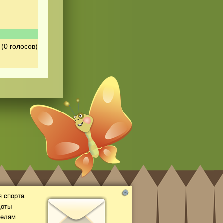
(0 голосов)
 спорта
доты
телям