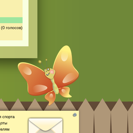
(0 голосов)
 спорта
доты
телям