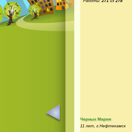
Работы:
271
из
278
Черных Мария
11 лет, г.Нефтекамск