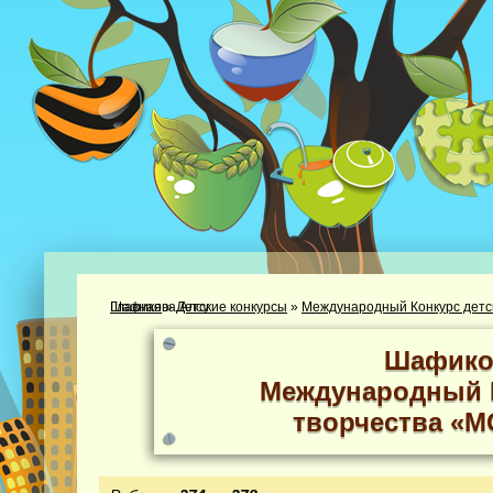
Главная
Участник: Шафикова Алсу
»
Детские конкурсы
»
Международный Конкурс детс
Шафико
Международный К
творчества «М