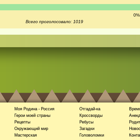
0% 
Всего проголосовало: 1019
Моя Родина - Россия
Отгадай-ка
Время
Герои моей страны
Кроссворды
Анек
Рецепты
Ребусы
Роди
Окружающий мир
Загадки
Новос
Мастерская
Головоломки
Конта