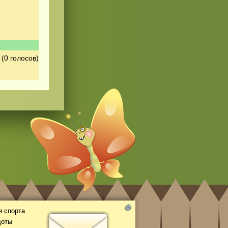
(0 голосов)
 спорта
доты