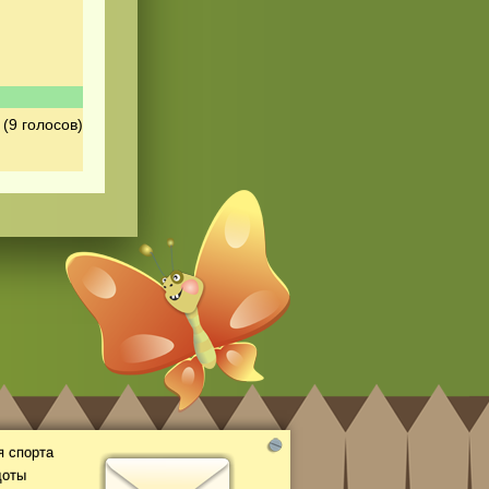
(9 голосов)
 спорта
доты