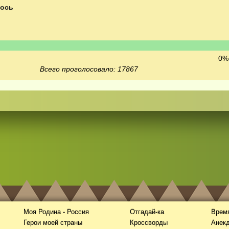
Рось
0% 
Всего проголосовало: 17867
Моя Родина - Россия
Отгадай-ка
Время
Герои моей страны
Кроссворды
Анек