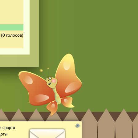
(0 голосов)
 спорта
доты