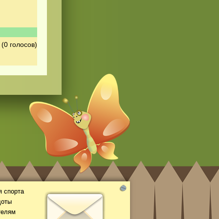
(0 голосов)
 спорта
доты
телям