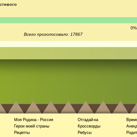
стивого
0% 
Всего проголосовало: 17867
Моя Родина - Россия
Отгадай-ка
Время
Герои моей страны
Кроссворды
Анек
Рецепты
Ребусы
Роди