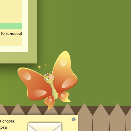
(0 голосов)
 спорта
доты