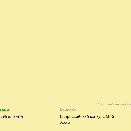
Работа добавлена 7 но
евич
Конкурс:
Всероссийский конкурс Мой
родская обл.
Храм