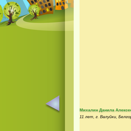
Михалин Данила Алексе
11 лет, г. Валуйки, Белго