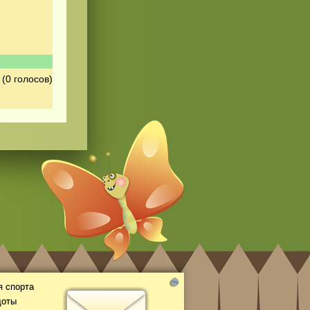
(0 голосов)
 спорта
доты