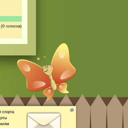
(0 голосов)
 спорта
доты
телям