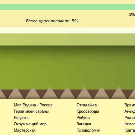
0% 
Всего проголосовало: 591
Моя Родина - Россия
Отгадай-ка
Время
Герои моей страны
Кроссворды
Анек
Рецепты
Ребусы
Роди
Окружающий мир
Загадки
Новос
Мастерская
Головоломки
Конта