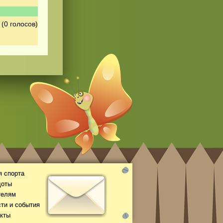
(0 голосов)
 спорта
доты
телям
ти и события
кты