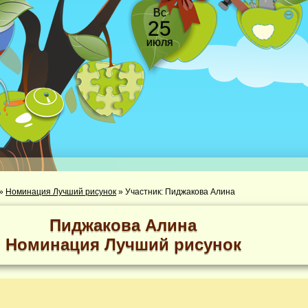
Вс
25
июля
»
Номинация Лучший рисунок
»
Участник: Пиджакова Алина
Пиджакова Алина
Номинация Лучший рисунок