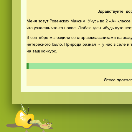
Здравствуйте, до
Меня зовут Ровенских Максим. Учусь во 2 «А» классе
что узнаешь что-то новое. Люблю где-нибудь путешес
В сентябре мы ездили со старшеклассниками на экск
интересного было. Природа разная - у нас в селе и 
на ваш конкурс.
Смотреть
видео
онлайн
Всего проголо