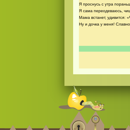
Я проснусь с утра порань
Я сама переодеваюсь, чи
Мама встанет, удивится: «
Ну и дочка у меня! Славно
Смотреть
видео
онлайн