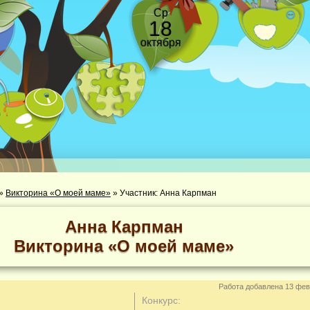
Ср
18
октября
»
Викторина «О моей маме»
»
Участник: Анна Карпман
Анна Карпман
Викторина «О моей маме»
Работа добавлена 13 фев
Конкурс: