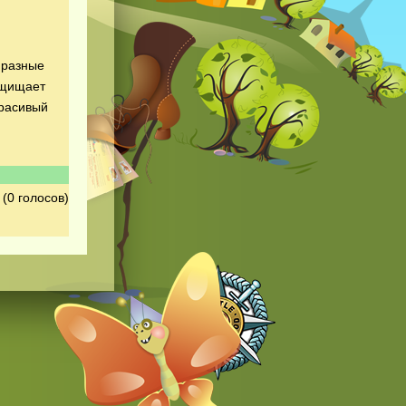
 разные
защищает
красивый
(0 голосов)