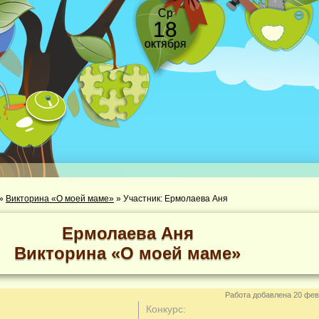
Ср
18
октября
»
Викторина «О моей маме»
»
Участник: Ермолаева Аня
Ермолаева Аня
Викторина «О моей маме»
Работа добавлена 20 фев
Конкурс: