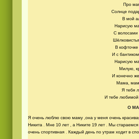
Про ма
Солнце подар
В мой а
Нарисую ма
С волосами 
Шёлковистым
В кофточке
И с бантиком
Смотреть
видео
онлайн
Нарисую ма
Милую, к
И конечно ж
Мама, мам
Я тебя 
И тебе любимой 
О М
Я очень люблю свою маму ,она у меня очень красива
Никита . Мне 10 лет , а Никите 19 лет . Мы стараемс
очень спортивная . Каждый день по утрам ходит в спо