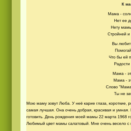
К м
Мама - солн
Нет ее д
Нету мамы
Стройней и 
Вы любит
Помогай
Смотреть
kino
онлайн
Что бы ей 
Радости 
Мама - эт
Мама - э
Слово "Мама"
Ты не за
Мою маму зовут Люба. У неё карие глаза, короткие,
самая лучшая. Она очень добрая, красивая и умная. 
готовить. День рождения моей мамы 22 марта 1968 г
Любимый цвет мамы салатовый. Мне очень весело с 