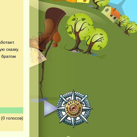
ботает.
ю сказку.
с братом
(0 голосов)