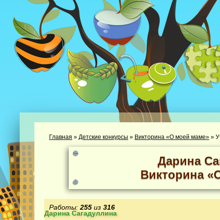
Главная
»
Детские конкурсы
»
Викторина «О моей маме»
»
У
Дарина Са
Викторина «
Работы:
255
из
316
Дарина Сагадуллина