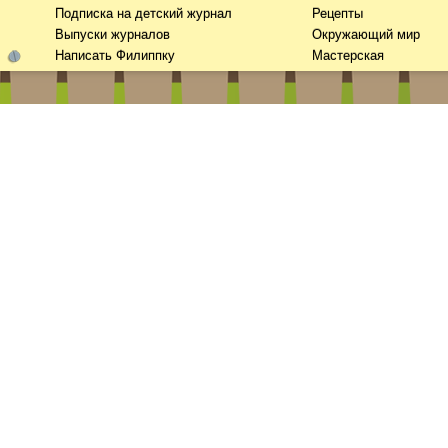
Подписка на детский журнал
Рецепты
Выпуски журналов
Окружающий мир
Написать Филиппку
Мастерская