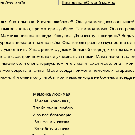
Викторина «О моей маме»
ородская обл.
ья Анатольевна. Я очень люблю её. Она для меня, как солнышко!
лнышке - тепло, при матери - добро». Так и моя мама. Она согрева
Мамочка никогда не сидит без дела. Да и как тут посидишь? Ведь у
уроки и помогает нам во всём. Она готовит разные вкусности и суп
ь, умеет шить. У нас рядом с домом большой огород, и летом мама
в, а я с сестрой помогаю ей ухаживать за ними. Мама любит нас: м
 я люблю её, и очень горжусь тем, что у меня такая мама, она – мой
се мои секреты и тайны. Мама всегда поймёт и поможет. Я стараюсь
ками. И я очень хочу, чтобы моя мама никогда не болела и всегда 
Мамочка любимая,
Милая, красивая,
Я тебя очень люблю
И за всё благодарю:
За песни и сказки,
За заботу и ласки,