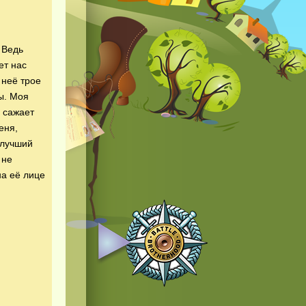
 Ведь
ет нас
 неё трое
ы. Моя
 сажает
еня,
 лучший
 не
на её лице