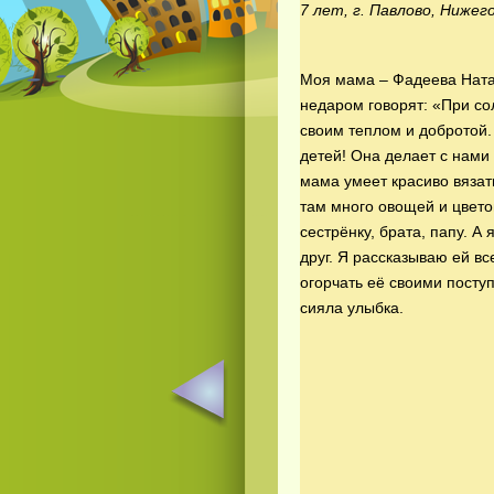
7 лет, г. Павлово, Нижег
Моя мама – Фадеева Натал
недаром говорят: «При со
своим теплом и добротой. 
детей! Она делает с нами 
мама умеет красиво вязат
там много овощей и цвето
сестрёнку, брата, папу. А
друг. Я рассказываю ей в
огорчать её своими поступ
сияла улыбка.