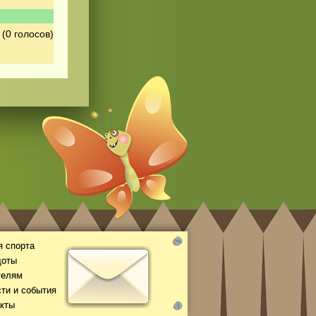
(0 голосов)
 спорта
доты
телям
ти и события
кты