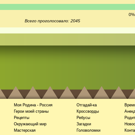
0% 
Всего проголосовало: 2045
Моя Родина - Россия
Отгадай-ка
Время
Герои моей страны
Кроссворды
Анек
Рецепты
Ребусы
Роди
Окружающий мир
Загадки
Новос
Мастерская
Головоломки
Конта