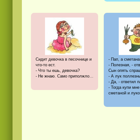
Сидит девочка в песочнице и
- Пап, а сметан
что-то ест.
- Полезная, - от
- Что ты ешь, девочка?
Сын опять спра
- Не жнаю. Само приполжло…
- А лук поллезн
- Да, - ответил п
- Тогда купи мн
сметаной и луко