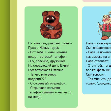
Пятачок поздравляет Винни-
Папа и сын наря
Пуха с Новым годом:
Сын спрашивает
- Вот тебе, Винни, нужная
- Папа, а почем
вещь – сотовый телефон.
так высоко на 
- Ну, спасибо, дружище!
Папа отвечает:
На следующий день Винни-
- Это чтобы ты 
Пух встречает Пятачка.
все конфеты не
- Ты что мне вчера
Сын говорит:
подарил???
- Так мне что, д
- С-с-сотовый т-телефон…
только "дождико
- Я три часа ковырял,
телефон сломал – нет ни сот,
ни меда!