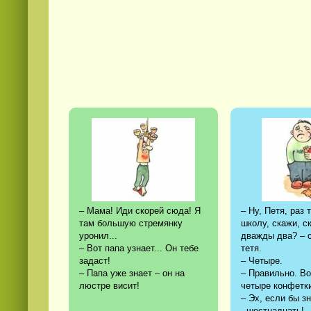
– Мама! Иди скорей сюда! Я
– Ну, Петя, раз
там большую стремянку
школу, скажи, с
уронил...
дважды два? – 
– Вот папа узнает... Он тебе
тетя.
задаст!
– Четыре.
– Папа уже знает – он на
– Правильно. Во
люстре висит!
четыре конфетк
– Эх, если бы з
- шестнадцать! 