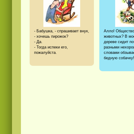
- Бабушка, - спрашивает внук,
Алло! Обществ
- хочешь пирожок?
животных? В мо
- Да.
дереве сидит по
- Тогда испеки его,
разными нехор
пожалуйста.
словами обзыва
бедную собачку