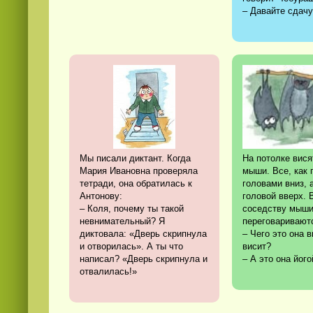
– Давайте сдачу
Мы писали диктант. Когда
На потолке вися
Мария Ивановна проверяла
мыши. Все, как 
тетради, она обратилась к
головами вниз, 
Антонову:
головой вверх. 
– Коля, почему ты такой
соседству мыш
невнимательный? Я
переговаривают
диктовала: «Дверь скрипнула
– Чего это она 
и отворилась». А ты что
висит?
написал? «Дверь скрипнула и
– А это она йог
отвалилась!»