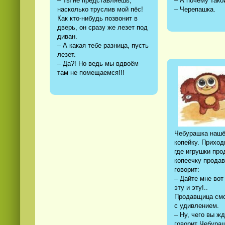
– Ты не представляешь,
– А почему так
насколько труслив мой пёс!
– Черепашка.
Как кто-нибудь позвонит в
дверь, он сразу же лезет под
диван.
– А какая тебе разница, пусть
лезет.
– Да?! Но ведь мы вдвоём
там не помещаемся!!!
Чебурашка нашё
копейку. Приход
где игрушки про
копеечку прода
говорит:
– Дайте мне вот
эту и эту!..
Продавщица смо
с удивлением.
– Ну, чего вы ж
говорит Чебураш