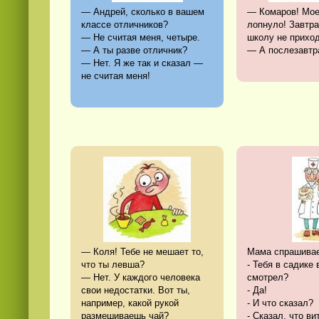
— Андрей, сколько в вашем
— Комаров! Мое
классе отличников?
лопнуло! Завтра
— Не считая меня, четыре.
школу не приход
— А ты разве отличник?
— А послезавтр
— Нет. Я же так и сказал —
не считая меня!
— Коля! Тебе не мешает то,
Мама спрашивае
что ты левша?
- Тебя в садике 
— Нет. У каждого человека
смотрел?
свои недостатки. Вот ты,
- Да!
например, какой рукой
- И что сказал?
размешиваешь чай?
- Сказал, что в