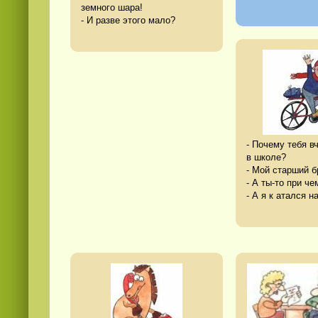
земного шара!
- И разве этого мало?
- Почему тебя в
в школе?
- Мой старший б
- А ты-то при че
- А я к атался н