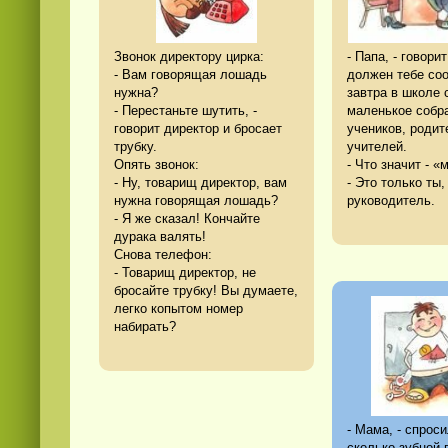
Звонок директору цирка:
- Папа, - говорит
- Вам говорящая лошадь
должен тебе соо
нужна?
завтра в школе 
- Перестаньте шутить, -
маленькое собр
говорит директор и бросает
учеников, родит
трубку.
учителей.
Опять звонок:
- Что значит - 
- Ну, товарищ директор, вам
- Это только ты,
нужна говорящая лошадь?
руководитель.
- Я же сказал! Кончайте
дурака валять!
Снова телефон:
- Товарищ директор, не
бросайте трубку! Вы думаете,
легко копытом номер
набирать?
- Мама, - спроси
сколько зубной 