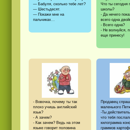
— Бабуля, сколько тебе лет?
Что ты сегодня 
— Шестьдесят.
школы?
— Покажи мне на
- Да нечего пок
пальчиках…
всего одна двой
- Всего одна?
- Не волнуйся, п
еще принесу!
- Вовочка, почему ты так
Продавец спраш
плохо учишь английский
маленького Пет
язык?
-Ты действитель
- А зачем?
что тебя послал
- Как зачем? Ведь на этом
килограмма кон
языке говорит половина
граммов картоф