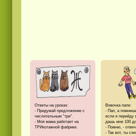
Ответы на уроках:
Вовочка папе:
- Придумай предложение с
- Пап, а помниш
числительным "три".
если я перейду 
- Моя мама работает на
дашь мне 100 д
ТРИкотажной фабрике.
- Помню, - отвеч
- Так вот, ты сэ