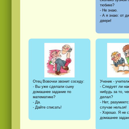
тюбике?
- Не знаю.
- А я знаю: от д
двери!
Отец Вовочки звонит соседу:
Ученик - учител
- Вы уже сделали сыну
- Следует ли на
домашнее задание по
нибудь за то, че
математике?
делал?
- Да.
- Нет, разумеетс
- Дайте списать!
случае нельзя!
- Хорошо. Я не 
домашнее задани