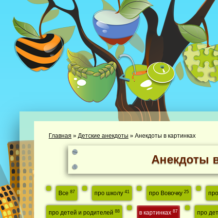
Главная
»
Детские анекдоты
»
Анекдоты в картинках
Анекдоты в
87
41
25
Все
про школу
про Вовочку
пр
88
87
про детей и родителей
в картинках
про де