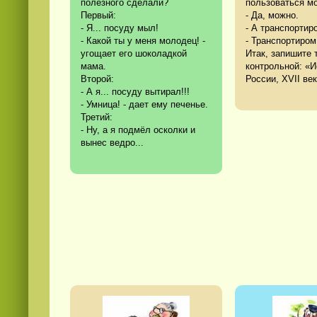
полезного сделали?
пользоваться м
Первый:
- Да, можно.
- Я... посуду мыл!
- А транспортир
- Какой ты у меня молодец! -
- Транспортиром
угощает его шоколадкой
Итак, запишите 
мама.
контрольной: «И
Второй:
России, XVII век
- А я... посуду вытирал!!!
- Умница! - дает ему печенье.
Третий:
- Ну, а я подмёл осколки и
вынес ведро...