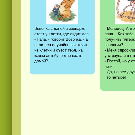
Вовочка с папой в зоопарке
- Молодец, Антон
стоят у клетки, где сидит лев.
папа. - Как тебе
- Папа, - говорит Вовочка, - а
получить пятерк
если лев случайно выскочит
зоологии?
из клетки и съест тебя, на
- Меня спросили
каком автобусе мне ехать
у страуса и я от
домой?..
- Постой, но у с
ноги!
- Да, но все дру
что четыре!