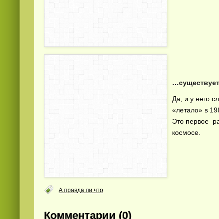
…существует
Да, и у него 
«летало» в 19
Это первое ра
космосе.
А правда ли что
Комментарии (0)