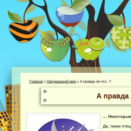
Главная
»
Окружающий мир
»
А правда ли что...?
А правда 
… Некоторые 
Да, такие пти