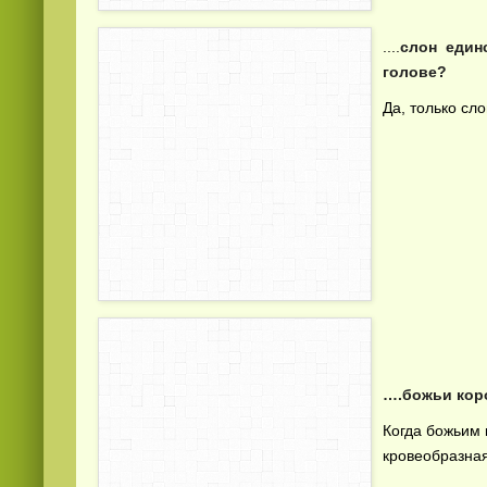
....
слон единс
голове?
Да, только сл
Смотреть
kino
онлайн
….божьи коро
Когда божьим 
кровеобразная